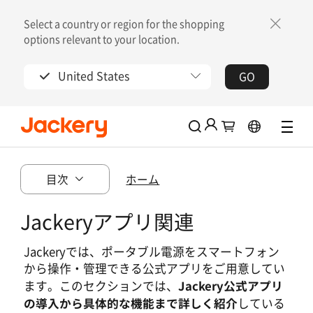
Select a country or region for the shopping
options relevant to your location.
United States
GO
30日間の返品期間
Jackery会員に参加して特典をゲットしましょ
目次
ホーム
う！
新規登録で2,000円クーポンを進呈
Jackeryアプリ関連
会員限定割引で購入可能
Jackeryでは、ポータブル電源をスマートフォン
ログイン
から操作・管理できる公式アプリをご用意してい
Jackery公式アプリ
ます。このセクションでは、
アカウントを作成する
の導入から具体的な機能まで詳しく紹介
している