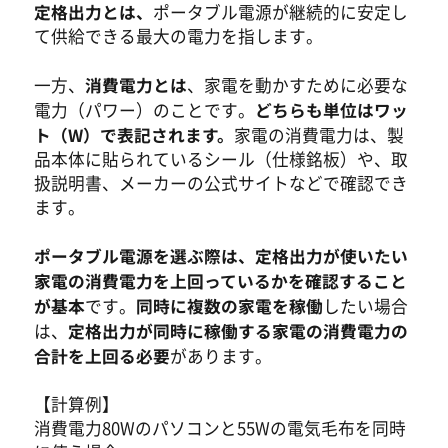
定格出力とは、
ポータブル電源が継続的に安定し
て供給できる最大の電力を指します。
消費電力とは
45%OFF
一方、
、家電を動かすために必要な
どちらも単位はワッ
電力（パワー）のことです。
ト（W）で表記されます。
家電の消費電力は、製
品本体に貼られているシール（仕様銘板）や、取
扱説明書、メーカーの公式サイトなどで確認でき
ます。
ポータブル電源を選ぶ際は、定格出力が使いたい
家電の消費電力を上回っているかを確認すること
が基本
同時に複数の家電を稼働
です。
したい場合
定格出力が同時に稼働する家電の消費電力の
は、
合計を上回る必要
があります。
【計算例】
消費電力80Wのパソコンと55Wの電気毛布を同時