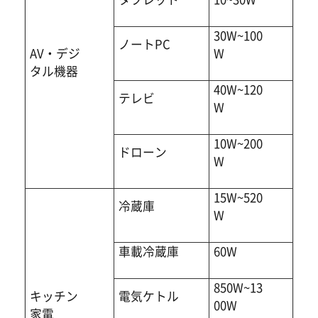
30W~100
ノートPC
AV・デジ
W
タル機器
40W~120
テレビ
W
10W~200
ドローン
W
15W~520
冷蔵庫
W
車載冷蔵庫
60W
850W~13
キッチン
電気ケトル
00W
家電