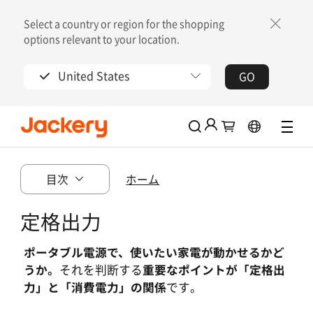
Select a country or region for the shopping
options relevant to your location.
United States
GO
30日間の返品期間
Jackery会員に参加して特典をゲットしましょ
目次
ホーム
う！
新規登録で2,000円クーポンを進呈
定格出力
会員限定割引で購入可能
ポータブル電源で、使いたい家電が動かせるかど
ログイン
うか。
重要なポイントが「定格出
それを判断する
力」と「消費電力」の関係
です。
アカウントを作成する