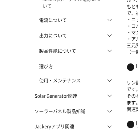
ルト
いて
もと
で、
・ニ
電流について
・コ
・マ
出力について
・ア
三元
製品性能について
（一
●
選び方
使用・メンテナンス
リン
です
Solar Generator関連
その
ます
関連
ソーラーパネル製品知識
●
Jackeryアプリ関連