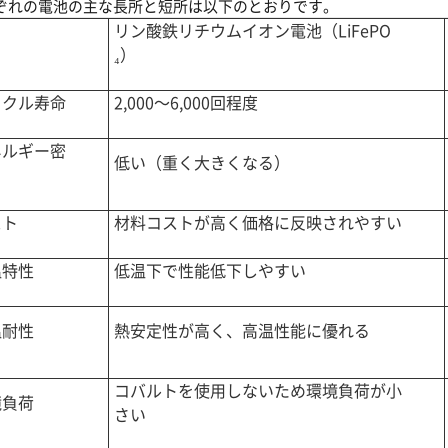
ぞれの電池の主な長所と短所は以下のとおりです。
リン酸鉄リチウムイオン電池（LiFePO
目
₄）
イクル寿命
2,000〜6,000回程度
ネルギー密
低い（重く大きくなる）
スト
材料コストが高く価格に反映されやすい
温特性
低温下で性能低下しやすい
温耐性
熱安定性が高く、高温性能に優れる
コバルトを使用しないため環境負荷が小
境負荷
さい