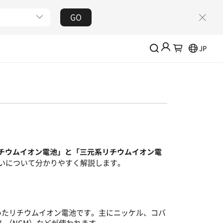
GO
JP
電源は無料回収が可能
Jackery会員に参加して特典をゲットしましょう！
新規登録で2,000円クーポンを進呈
会員限定割引で購入可能
ログイン
アカウントを作成する
チウムイオン電池」と「三元系リチウムイオン電
いについて分かりやすく解説します。
いたリチウムイオン電池です。主にニッケル、コバ