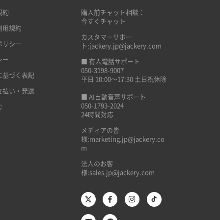
規約
購入前チャット相談：
今すぐチャット
利用規約
カスタマーサポー
ポリシー
ト:
jackery.jp@jackery.com
シー
■ 有人電話サポート
050-3198-9007
に基づく表記
平日 10:00〜17:30 土日祝休除
支払い・発送
■ AI自動音声サポート
050-1793-2024
む
24時間対応
メディアの皆
様:
marketing.jp@jackery.co
m
法人のお客
様:
sales.jp@jackery.com