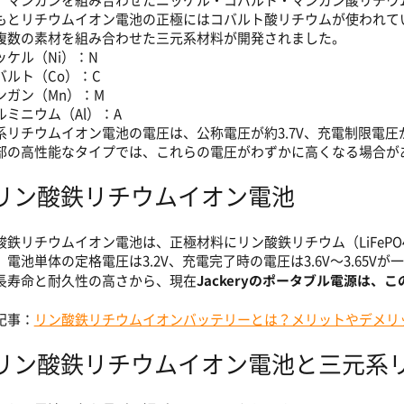
、マンガンを組み合わせたニッケル・コバルト・マンガン酸リチウ
もとリチウムイオン電池の正極にはコバルト酸リチウムが使われて
複数の素材を組み合わせた三元系材料が開発されました。
ッケル（Ni）：N
バルト（Co）：C
ンガン（Mn）：M
ルミニウム（Al）：A
系リチウムイオン電池の電圧は、公称電圧が約3.7V、充電制限電圧が
部の高性能なタイプでは、これらの電圧がわずかに高くなる場合が
リン酸鉄リチウムイオン電池
酸鉄リチウムイオン電池は、正極材料にリン酸鉄リチウム（LiFeP
。電池単体の定格電圧は3.2V、充電完了時の電圧は3.6V〜3.65Vが
Jackeryのポータブル電源は
長寿命と耐久性の高さから、現在
。
記事：
リン酸鉄リチウムイオンバッテリーとは？メリットやデメリ
リン酸鉄リチウムイオン電池と三元系