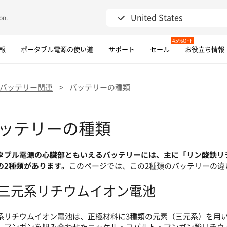
United States
on.
45%OFF
報
ポータブル電源の使い道
サポート
セール
お役立ち情報
30日間の返品期間
最大5年保証
電話対応とチャット/LINE対応可能
バッテリー関連
>
バッテリーの種類
ッテリーの種類
タブル電源の心臓部ともいえるバッテリーには、主に「リン酸鉄リ
の2種類があります。
このページでは、この2種類のバッテリーの違
 三元系リチウムイオン電池
系リチウムイオン電池は、正極材料に3種類の元素（三元系）を用