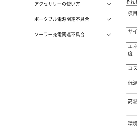
それ
アクセサリーの使い方
项
ポータブル電源関連不具合
サ
ソーラー充電関連不具合
エ
度
コ
低
高
環